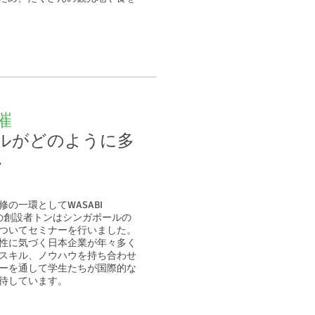
催
ールがどのように多
か
の一環としてWASABI
tion の創設者トンはシンガポールの
ついてセミナーを行いました。
性に気づく日本企業が年々多く
スキル、ノウハウを持ち合わせ
ーを通して学生たちが国際的な
待しています。