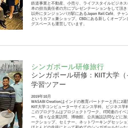
鉄道事業と不動産、小売り、ライフスタイルビジネス
本の担当責任者の方にプレゼンテーションをして頂き
以外にタンジョンパガ駅にあるJapan Rail Café、チ
というカフェ兼ショップ、CBDにある新しくオープンした
グスペースも運営しています。
シンガポール研修旅行
シンガポール研修：KIIT大学
学習ツアー
2019年10月
WASABI Creationはインドの教育パートナーと共
KIIT大学コンピューターサイエンス学科、ビジネス学
このプログラムはプロジェクトワーク、IT関連のイベ
ー、様々な企業訪問、博物館、公共施設訪問などに加
ークショップ、セミナー、ネットワーキングセッショ
ほとんどの生徒にとって初めてのシンガポールだった