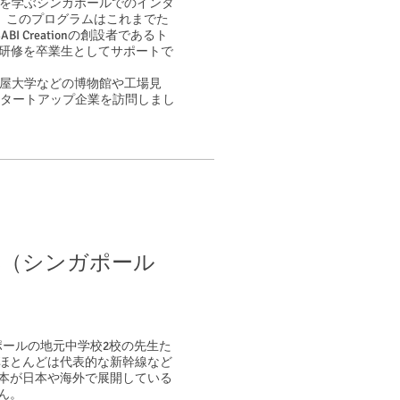
ルを学ぶシンガポールでのインタ
。このプログラムはこれまでた
 Creationの創設者であるト
日本研修を卒業生としてサポートで
古屋大学などの博物館や工場見
タートアップ企業を訪問しまし
​​（シンガポール
ンガポールの地元中学校2校の先生た
ほとんどは代表的な新幹線など
日本が日本や海外で展開している
ん。