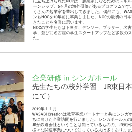
に立ち上げられたNOCは、起業家になるためのスキ
ーンシップ、6ヶ月の海外研修があるプログラムです
くさんの起業家を輩出してきました。偶然にも、WASABI
ンもNOCを10年前に卒業しました。NOCの最初の
きたことを名誉に思います。
NOCの学生たちはトヨタ、デンソー、ブラザー、名
学、並びに名古屋の学生スタートアップなど多数のス
た。
企業研修 in シンガポール
先生たちの校外学習 JR東日本
にて）
2019年１１月
WASABI Creationは教育事業パートナーと共にシ
ちに向けた企業訪問を行いました。シンガポール人の
JRが鉄道会社ということは知っているものの、JR東
様々な関連事業について知っている人は多くありませ