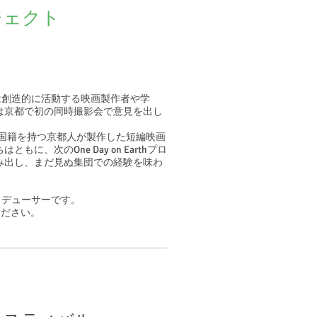
ジェクト
 Kyotoは創造的に活動する映画製作者や学
は京都で初の同時撮影会で意見を出し
や信条、国籍を持つ京都人が製作した短編映画
、次のOne Day on Earthプロ
み出し、まだ見ぬ集団での経験を味わ
クトのプロデューサーです。
ください。