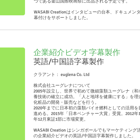
つである釜山国際映画祭に出品される予定です。
WASABI Creationはインタビューの台本、ドキュ
幕付けをサポートしました。
企業紹介ビデオ字幕製作
英語/中国語字幕製作
クラアント： euglena Co. Ltd
株式会社ユーグレナについて
2005年設立し、世界で初めて微細藻類ユーグレナ（
養技術の確立に成功。「人と地球を健康にする」を理
化粧品の開発・販売などを行う。
2020年までに日本初の藻類バイオ燃料としての活用
進める。2015年「日本ベンチャー大賞」受賞。2012年
年12月東証1部に市場変更。
WASABI Creation はシンガポールでもマーケテ
の企業紹介ビデオの英語/中国語字幕製作しました。