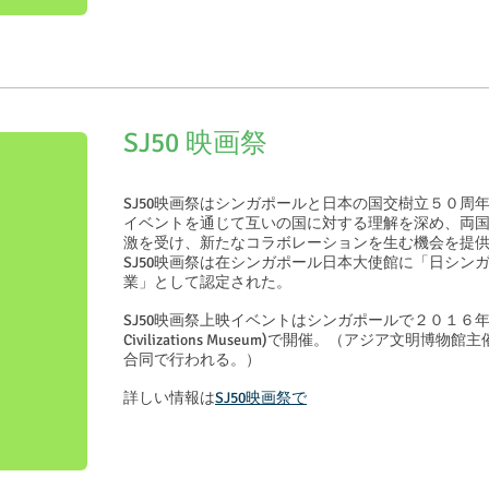
SJ50 映画祭
SJ50映画祭はシンガポールと日本の国交樹立５０周
イベントを通じて互いの国に対する理解を深め、両
激を受け、新たなコラボレーションを生む機会を提
SJ50映画祭は在シンガポール日本大使館に「日シン
業」として認定された。
SJ50映画祭上映イベントはシンガポールで２０１６年１
Civilizations Museum)で開催。（アジア文明博物館主催の
合同で行われる。）
詳しい情報は
SJ50映画祭で