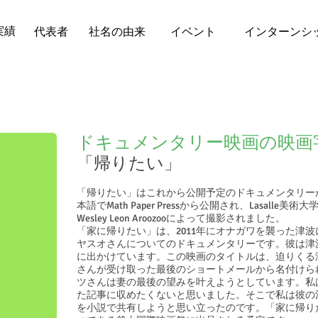
実績
代表者
社名の由来
イベント
インターンシ
ドキュメンタリー映画の映画
「帰りたい」
「帰りたい」はこれから公開予定のドキュメンタリー
本語でMath Paper Pressから公開され、Lasall
Wesley Leon Aroozooによって撮影されました。
「家に帰りたい」は、2011年にオナガワを襲った津
ヤスオさんについてのドキュメンタリーです。彼は津
に出かけています。この映画のタイトルは、迫りくる
さんが受け取った最後のショートメールから名付けら
ツさんは妻の最後の望みを叶えようとしています。私
た記事に収めたくないと思いました。そこで私は彼の
を小説で共有しようと思い立ったのです。「家に帰り