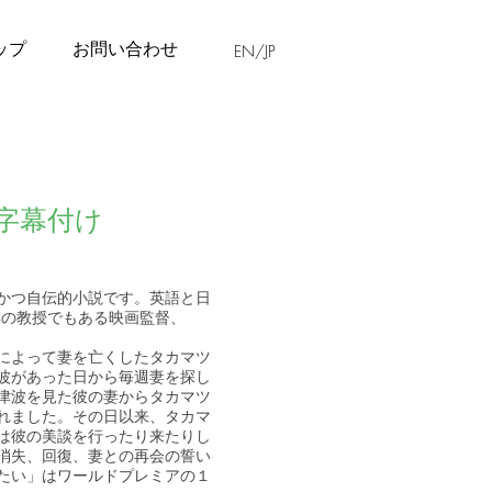
ップ
お問い合わせ
EN/JP
字幕付け
かつ自伝的小説です。英語と日
e美術大学の教授でもある映画監督、
波によって妻を亡くしたタカマツ
波があった日から毎週妻を探し
津波を見た彼の妻からタカマツ
れました。その日以来、タカマ
は彼の美談を行ったり来たりし
消失、回復、妻との再会の誓い
たい」はワールドプレミアの１