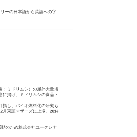
メンタリーの日本語から英語への字
和名：ミドリムシ）の屋外大量培
念に掲げ、ミドリムシの食品・
を目指し、バイオ燃料化の研究も
12月東証マザーズに上場。2014
ィング活動のため株式会社ユーグレナ