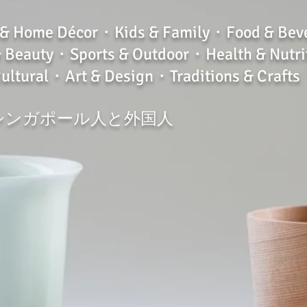
Home Décor・Kids & Family・Food & Bev
・Sports & Outdoor・Health & Nutrit
・Art & Design・Traditions & Crafts
のシンガポール人と外国人