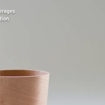
erages
ion