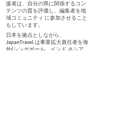
援者は、自分の県に関係するコン
テンツの質を評価し、編集者を地
域コミュニティ に参加させること
もしています。
日本を拠点としながら、
JapanTravel は事業拡大責任者を海
外(シンガポール、インド ネシア、
タイ、フランス)に常駐させていま
す。ロイド氏は、JapanTravel.com
を東南 アジア地域に根付かせる必
要があるとみています。彼は、観
光客数増加のために日 本もタイ、
マレーシア、インドネシアの観光
客に対してビザ要件を緩和すべき
であ るともみています。シンガポ
ールでは、JapanTravel はテレビ
局、出版社そして日本 語学校と業
務提携を結び、シンガポール人を