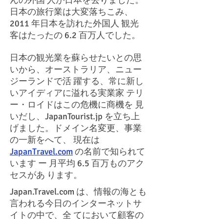
んの外国 人が日本を去りました。
日本の旅行業は大変落ちこみ、
2011 年日本を訪れた外国人 観光
客はたったの 6.2 百万人でした。
日本の観光業を蘇らせたいとの思
いから、オーストラリア、ニュー
ジーランドで活 躍する、常に新し
いアイディアに溢れる実業家 テリ
ー・ロイドはこの危機に商機を 見
いだし、JapanTourist.jp を立ち上
げました。ドメイン名変更、事業
の一新をへて、 現在は
JapanTravel.com
の名前で知られて
います ー 月平均 6.5 百万ものアク
セスがあ ります。
Japan.Travel.com は、情報の海とも
言われる今日のインターネットサ
イトの中で、全 てにおいて顧客の