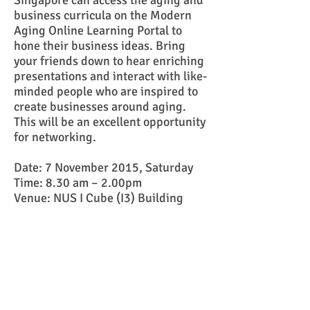
Singapore can access the aging and
business curricula on the Modern
Aging Online Learning Portal to
hone their business ideas. Bring
your friends down to hear enriching
presentations and interact with like-
minded people who are inspired to
create businesses around aging.
This will be an excellent opportunity
for networking.
Date: 7 November 2015, Saturday
Time: 8.30 am – 2.00pm
Venue: NUS I Cube (I3) Building
Level 1 Auditorium, 21 Heng Mui
Keng Terrace, Singapore 119613.
WASABI Eventsにあなたのイベント
を載せてみませんか？
詳細は電子メールにてお問い合わ