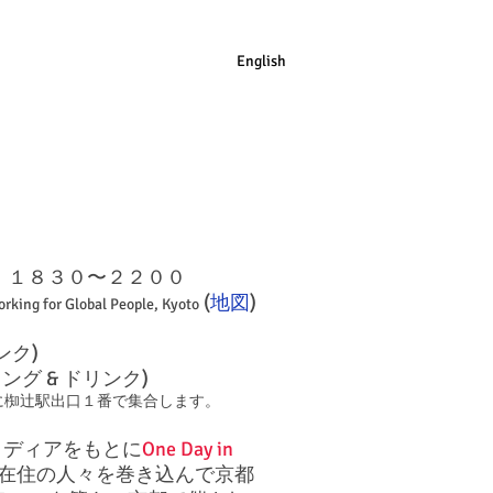
English
）１８３０〜２２００
(
地図
)
rking for Global People, Kyoto
ンク)
ング & ドリンク)
に椥辻駅出口１番で集合します。
イディアをもとに
One Day in
在住の人々を巻き込んで京都