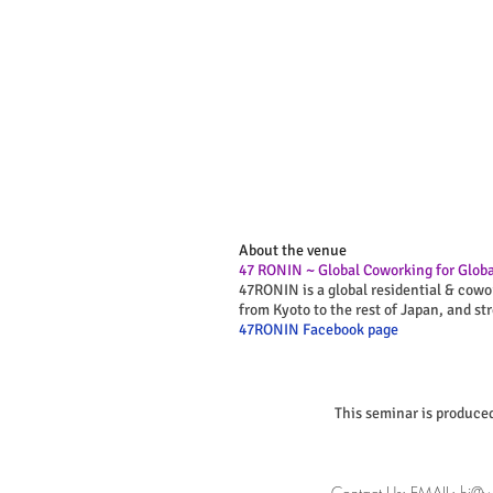
About the venue
47 RONIN ~ Global Coworking for Globa
47RONIN is a global residential & cowo
from Kyoto to the rest of Japan, and st
47RONIN Facebook page
This seminar is produce
Contact Us: EMAIL:
hi@w