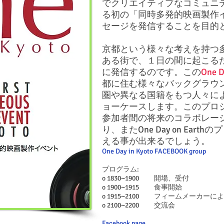
でクリエイティブなコミュニ
る初の「同時多発的映画製作
セージを発信することを目的
京都という様々な考えを持つ
ある街で、１日の間に起こる
に発信するのです。この
One D
都に住む様々なバックグラウ
圏や異なる国籍をもつ人々に
ョーケースします。このプロ
参加者間の将来のコラボレー
り、またOne Day on Ea
える事が出来るでしょう。
One Day in Kyoto FACEBOOK group
プログラム:
o 1830~1900 開場、受付
o 1900~1915 食事開始
o 1915~2100 フィームメーカ
​o 2100~2200 交流会
Facebook page