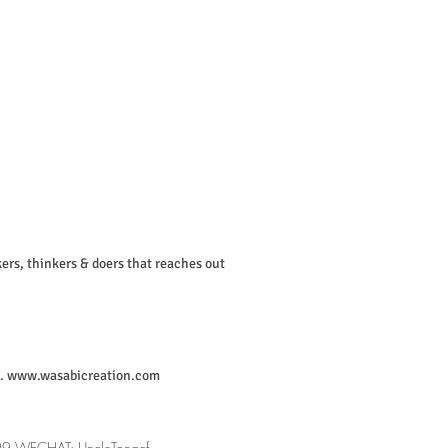
ers, thinkers & doers that reaches out
”.
www.wasabicreation.com
 WECHAT: UncleTongcf