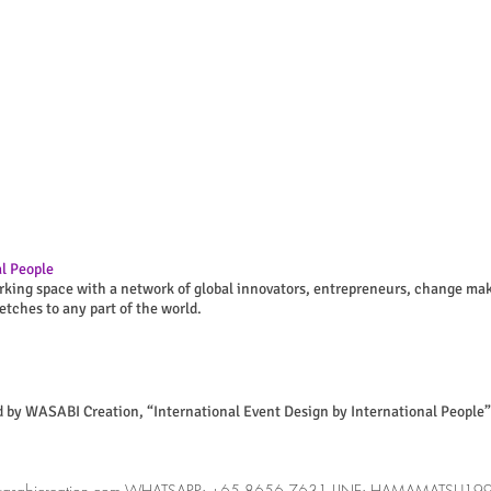
l People
rking space with a network of global innovators, entrepreneurs, change mak
retches to any part of the world.
d by WASABI Creation, “International Event Design by International People
asabicreation.com
WHATSAPP: +65 8656 7631 LINE: HAMAMATSU1999