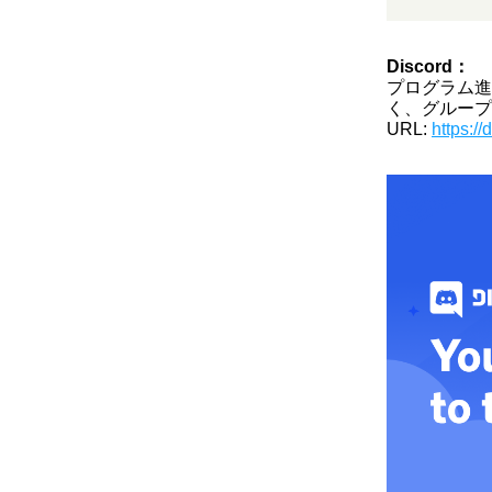
Discord：
プログラム進
く、グループ
URL: 
https://